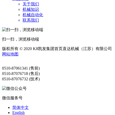
关于我们
机械知识
机械自动化
联系我们
扫一扫，浏览移动端
版权所有 © 2020 K8凯发集团首页直达机械（江苏）有限公司
网站地图
0510-87061341 (售前)
0510-87076718 (售后)
0510-87076732 (技术)
微信服务号
简体中文
English