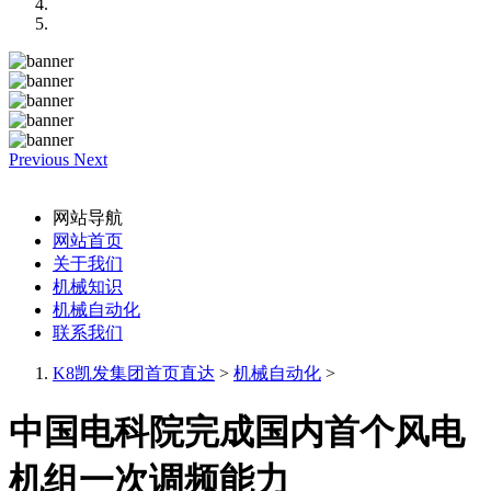
Previous
Next
网站导航
网站首页
关于我们
机械知识
机械自动化
联系我们
K8凯发集团首页直达
>
机械自动化
>
中国电科院完成国内首个风电
机组一次调频能力