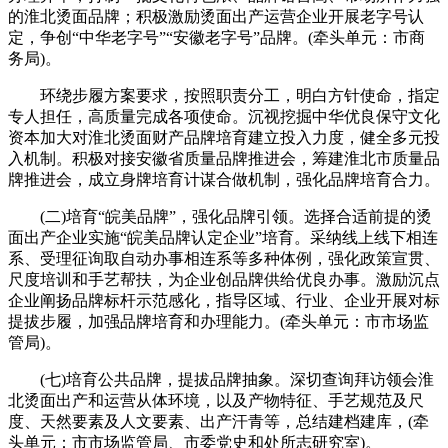
的淮北烫面品牌；积极激励烫面出产运营企业开展老字号认
定，争创“中华老字号”“安徽老字号”品牌。(牵头单元：市商
务局)。
环绕步履方案要求，按照职责分工，明白方针使命，指定
专人担任，高质量完成各项使命。沉视挖掘中华优良保守文化
资本加大对淮北烫面财产品牌培育建立投入力度，健全多元投
入机制。积极对接安徽省质量品牌推进会，筹建淮北市质量品
牌推进会，成立身牌培育计谋合做机制，强化品牌培育合力。
(二)培育“皖美品牌”，强化品牌引领。选择合适前提的烫
面出产企业实施“皖美品牌认定企业”培育。采纳线上线下相连
系、受理征询取自动办事相连系等多种体例，强化政策宣贯、
尺度培训和手艺帮扶，为企业创品牌供给优良办事。激励沉点
企业阐扬品牌标杆示范感化，指导区域、行业、企业开展对标
提拔步履，加强品牌培育和办理能力。(牵头单元：市市场监
管局)。
(七)培育公共品牌，提拔品牌抽象。深切查询拜访领会淮
北烫面出产和运营从体环境，以及产物特征、手艺规范及尺
度、天然要素及人文要素、出产汗青等，总结建档建库，(牵
头单元：市市场监管局、市委党史和处所志研究室)。