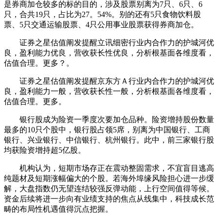
是券商加仓较多的标的目的，涉及股票别离为7只、6只、6
只，合共19只，占比为27。54%。别的还有5只食物饮料股
票、5只交通运输股票、4只公用事业股票获得券商加仓。
证券之星估值阐发提醒立讯细密行业内合作力的护城河优
良，盈利能力优良，营收获长性优良，分析根基面各维度看，
估值合理。更多？。
证券之星估值阐发提醒京东方Ａ行业内合作力的护城河优
良，盈利能力一般，营收获长性一般，分析根基面各维度看，
估值合理。更多。
银行股成为险资一季度次要加仓品种。险资增持股份数量
最多的10只个股中，银行股占领5席，别离为中国银行、工商
银行、兴业银行、中信银行、杭州银行。此中，前三家银行股
均获险资增持超5亿股。
机构认为，短期市场存正在震动整固需求，不宜盲目逃高
纯题材及短期涨幅偏大的个股。若海外埠缘风险担心进一步缓
解，大盘指数仍无望连结较强反弹动能，上行空间值得等候。
资金后续将进一步向有业绩支持的焦点从线集中，科技成长范
畴的布局性机遇值得沉点把握。