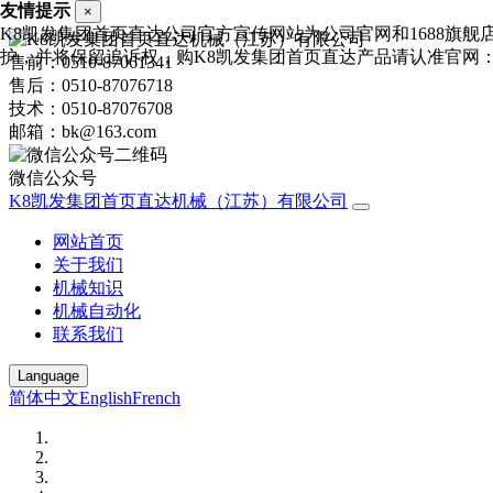
友情提示
×
K8凯发集团首页直达公司官方宣传网站为公司官网和1688旗
护，并将保留追诉权，购K8凯发集团首页直达产品请认准官网：http://
售前：0510-87061341
售后：0510-87076718
技术：0510-87076708
邮箱：bk@163.com
微信公众号
K8凯发集团首页直达机械（江苏）有限公司
网站首页
关于我们
机械知识
机械自动化
联系我们
Language
简体中文
English
French