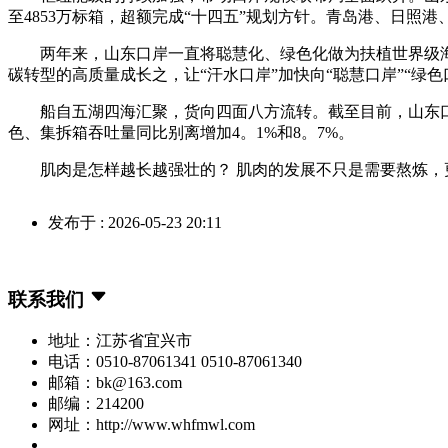
至4853万标箱，超额完成“十四五”规划方针。青岛港、日
两年来，山东口岸一直将聪慧化、绿色化做为扶植世界级海
碳转型的高质量成长之，让“汗水口岸”加快向“聪慧口岸”“绿色
船自五湖四海汇聚，货向四面八方流转。截至目前，山东口岸
色、集拆箱吞吐量同比别离增加4。1%和8。7%。
肌肉是怎样越长越强壮的？ 肌肉的发展不只是需要熬炼，更多的
发布于 : 2026-05-23 20:11
联系我们
地址：江苏省宜兴市
电话：0510-87061341 0510-87061340
邮箱：bk@163.com
邮编：214200
网址：http://www.whfmwl.com