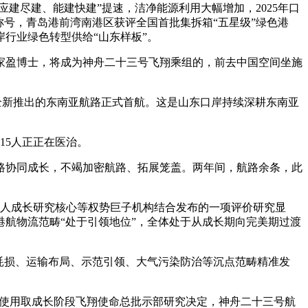
尽建、能建快建”提速，洁净能源利用大幅增加，2025年口
称号，青岛港前湾南港区获评全国首批集拆箱“五星级”绿色港
行业绿色转型供给“山东样板”。
盈博士，将成为神舟二十三号飞翔乘组的，前去中国空间坐施
基全新推出的东南亚航路正式首航。这是山东口岸持续深耕东南亚
15人正正在医治。
协同成长，不竭加密航路、拓展笼盖。两年间，航路余条，此
人成长研究核心等权势巨子机构结合发布的一项评价研究显
港航物流范畴“处于引领地位”，全体处于从成长期向完美期过渡
耗损、运输布局、示范引领、大气污染防治等沉点范畴精准发
空间坐使用取成长阶段飞翔使命总批示部研究决定，神舟二十三号航