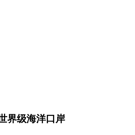
世界级海洋口岸