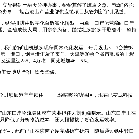
立异铝矾土融天分押办事，帮帮其解了燃眉之急。“我们依托
条办事。”烟台港出产营业部供应链项目从管刘新宁引见道。
，纵深推进由数字化向数智化转型、由单一口岸运营商向口岸
国、全省成长大局，用步步为营、踏结壮实的实干取奋斗，坚持
，我们的矿山机械实现每周常态化发运，每月发出3—5台整拆
业第一港口，烟台港汇聚了来自、天津等20余个省市地域的工程
运量达285。4万吨，同比增加46。5%。
美食博从 #合理饮食华侈。
全封锁廊道牢牢锁住——已经喧哗的功课区，现在已变成科技
”山东口岸物流集团整车营业担任人刘剑峰暗示。山东口岸正在
不只降低了分析物流成本，还大幅提拔了货色发运效率。
配件，此前已正在济南仓库完成拆车拆箱，随后通过铁中转口