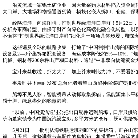
沿黄流域一家铝土矿企业，因大量采购原材料陷入资金周转坚
大口岸、大堆场和物畅通道劣势，模块化嵌入拆卸、仓储、保
经略海洋、向海图强，打制世界级海洋口岸群！5月22日，
分析办事商转型、由保守财产向绿色化高端化融合化转型，以
不懈将“打制世界级海洋口岸群”细化为一项项具体步履，鞭策
这些遍及全球的航路收集，打通了“中国制制”出海的国际物流
设备及2—3个集拆箱配套设备，海运成本降低约5%—10%
机械、钢材等200余种出产糊口材料，通过“中非双向物流黄金大
宝汁来签收啦，虾太大了，加上芥末味比力冲，不爱看虾的宝汁
事发时井下画面发布 总台记者看望山西留神峪煤矿安排核心 
船埠不见人影，智能桥吊从动抓取集拆箱，氢能源集卡平稳行
感十脚、绿意盎然的聪慧港湾。
“以前，中国沉汽通过公把出口配件运到船埠，口岸只供给拆
济南董家镇专为中国沉汽设立6万多平方米的仓库，既可供给
5月21日，一批刚从海铁联运班列卸下的集拆箱，正在山东
岸。几天后，这些满载卡车配件的集拆箱，将搭乘中近海运的