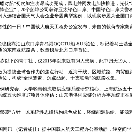
船”初次加注功课成功完成，风电并网发电加快推进，光伏“应建
前锋企业”，20个船埠公司获评亚太绿色口岸、中国绿色口岸荣誉
例入选结合国天气大会企业步履典型案例，以现实步履为全国口岸
性的一日！中国载人航天工程办公室发布，来自的载荷专家黎家
轮稳稳靠泊山东口岸青岛港QQCTU船埠U3泊位，标记着马士
通的东南亚航路条，数量稳居北方口岸首位。
以下的青丁壮，仅2015年以来就有34人患病，此中归天19人，
为提拔全球合作力的焦点行动，近海干线、区域航路、内贸航路
位，构成“全球笼盖、沉点凸起、干支联动”的航路收集。
例研究会、大学聪慧物流取供应链系统研究核心、上海航运五十
统五大维度17项具体评估：山东港供词应链分析办事系统正在
碳”方针，以系统性思维结构绿色成长，环绕能源供给、能源
：小大中国网讯 （记者杨佳）据中国载人航天工程办公室动静，经