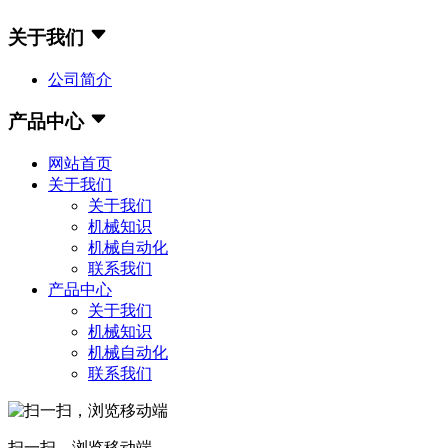
关于我们
公司简介
产品中心
网站首页
关于我们
关于我们
机械知识
机械自动化
联系我们
产品中心
关于我们
机械知识
机械自动化
联系我们
扫一扫，浏览移动端