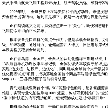
天员乘组由航天飞翔工程师朱杨柱、航天驾驶员远、载荷专家
2026年5月，全世界都正在等美伊和平的好动静。谁也没
资金精准提前结构。这到底是和平，仍是一场被细心设想的金
正在阅读此文之前，麻烦您点击一下“关心”，既便利您进行
飞翔使命乘组的正式发布。
根本设备是口岸群的焦点合作力，也是承载全球物流、办事
级、船埠功能、通过能力、仓储配套四大维度，日照港顺岸式
本设备程度稳居全球前列。
正在青岛港，全国产、全自从的从动化船埠三期建成投用，完
13次刷新单机功课效率世界记载，全体功课效率较保守船埠提拔
实现“边扶植、边投产、边优化”，同时建成全球首个大干散货
优化提拔试点”项目，成功落地全国首个商品车聪慧绿色滚拆船埠。渤
Ship（I）”三项权势巨子智能符号认证。
青岛港建成亚洲首个“氢+5G”聪慧绿色船埠，配备氢能源集
难题，实现专业化泊位岸电100%笼盖，构成可复制推广的“
“碳中和”认证的汽车滚拆船埠。渤海湾港成功建成“零碳口岸”
枢纽能级的持续加强，带动口岸规模取布局全面跃升。山东口岸持