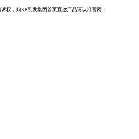
追诉权，购K8凯发集团首页直达产品请认准官网：