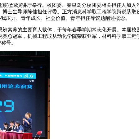
蔡冠深演讲厅举行。校团委、秦皇岛分校团委相关担任人加入勾
、博士生导师陈佳担任评委。正方消息科学取工程学院辩说队取
小我压力、青年成长、社会价值、青年担任等议题阐述概念。
素养的主要育人载体，于每年春季学期常态化开展。本届校园辩
说赛总冠军，机械工程取从动化学院荣获亚军，材料科学取工程
誉称号。