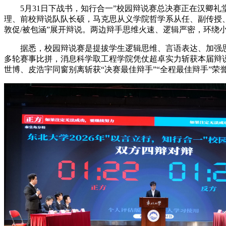
5月31日下战书，知行合一”校园辩说赛总决赛正在汉卿礼堂
理、前校辩说队队长硕，马克思从义学院哲学系从任、副传授
敦促/被包涵”展开辩说。两边辩手思维火速、逻辑严密，环绕
据悉，校园辩说赛是提拔学生逻辑思维、言语表达、加强思辨
多轮赛事比拼，消息科学取工程学院凭仗超卓实力斩获本届辩
世博、皮浩宇同窗别离斩获“决赛最佳辩手”“全程最佳辩手”荣