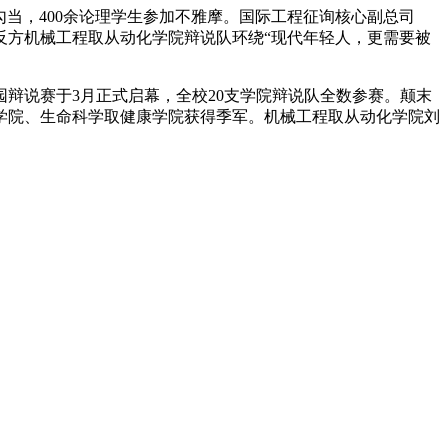
当，400余论理学生参加不雅摩。国际工程征询核心副总司
反方机械工程取从动化学院辩说队环绕“现代年轻人，更需要被
说赛于3月正式启幕，全校20支学院辩说队全数参赛。颠末
学院、生命科学取健康学院获得季军。机械工程取从动化学院刘