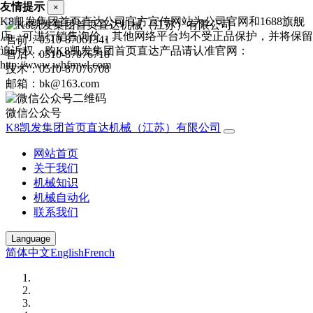
友情提示
×
K8凯发集团首页直达公司官方宣传网站为公司官网和1688旗舰
店，可进行销售询价，其他网络平台均不受正品保护，并将保留
售前：0510-87061341
追诉权，购K8凯发集团首页直达产品请认准官网：
售后：0510-87076718
http://www.whfmwl.com
技术：0510-87076708
邮箱：bk@163.com
微信公众号
K8凯发集团首页直达机械（江苏）有限公司
网站首页
关于我们
机械知识
机械自动化
联系我们
Language
简体中文
English
French