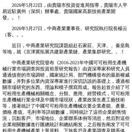
2026年5月22日，由貴陽市投資促進局指導，貴陽市人平
易近駐廣州（深圳）辦事處、貴陽國家高新技術產業開
發。。！
2026年5月27日，中商產業董事長、研究院執行院長楊云
（客。。。
近日，中商產業研究院課題組赴石家莊、天津、、秦皇島
等地，就《京津冀拓展共建新產業鏈、產業集群研究。。！
中商產業研究院發布《2016-2021年中國可可粉用生產機
械行業市場調查與投資前景研究報告》由資深專家和研究人員
通過缜密的市場調研，國家統計局、部門機構發布的最新權威
數據，并對多位業內資深專家進行深切訪談的基礎上，通過相
關市場研究的东西、理論和模子撰寫而成。報告起首介紹了可
可粉用生產機械相關概念、分類、應用、經營模式，可可粉用
生產機械行業全球及中國市場現狀，產業政策生產工藝技術
等，接著統計了中國可可粉用生產機械次要企業產能、產量、
價格 產值、毛利率等詳細數據，同時統計了這些企業銷售情
況，沉點客戶、市場地位、企業聯系体例等消息，然后對這些
企業相關數據進行匯總統計和總結阐发，之后報告阐发了可可
粉用生產機械產業上逛原料、下旅客戶及產業調查及聯系体