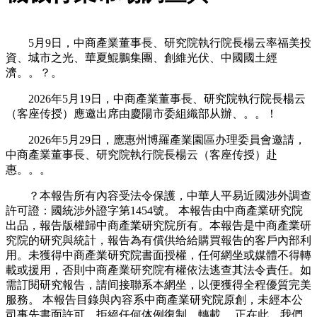
5月9日，中商產業董事長、研究院執行院長楊云率福美投
資、城市之光、華夏鯤鵬集團、創維光伏、中國國土經
濟。。？。
2026年5月19日，中商產業董事長、研究院執行院長楊云
（客座传授）應邀出席由慶陽市委組織部从辦、。。！
2026年5月29日，應惠州博羅產業園區办理委員會邀請，
中商產業董事長、研究院執行院長楊云（客座传授）赴
惠。。。
？本報告所有內容受法令保護，中華人平易近國涉外調查
許可證：國統涉外證字第1454號。 本報告由中商產業研究院
出品，報告版權歸中商產業研究院所有。本報告是中商產業研
究院的研究與統計，報告為有償供给給購買報告的客戶內部利
用。未獲得中商產業研究院書面授權，任何網坐或媒體不得轉
載或援用，否則中商產業研究院有權依法逃查其法令責任。如
需訂閱研究報告，請间接聯系本網坐，以便獲得全程優質完美
服務。 本報告目錄與內容系中商產業研究院原創，未經本公
司事先書面許可，拒絕任何体例復制、轉載。 正在此，我們