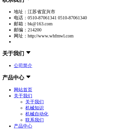
地址：江苏省宜兴市
电话：0510-87061341 0510-87061340
邮箱：bk@163.com
邮编：214200
网址：http://www.whfmwl.com
关于我们
公司简介
产品中心
网站首页
关于我们
关于我们
机械知识
机械自动化
联系我们
产品中心