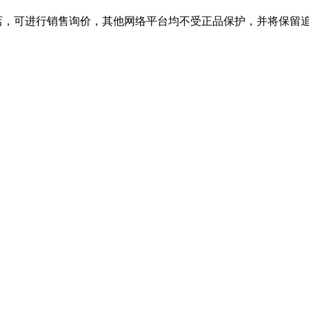
舰店，可进行销售询价，其他网络平台均不受正品保护，并将保留