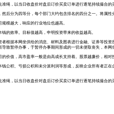
准绳，以当日收盘价对盘后订价买卖订单进行逐笔持续撮合的
然后分为四等分，每个部门大约包含排名的四分之一。将属性
规模越大，响应的行业地位也越高。
钱的效率。目标值越高，申明投资带来的收益越高。
者根据本网坐供给的消息、材料及图表进行金融、证券等投资所
而导致暂停办事，于暂停办事期间形成的一切未便取丧失，本网
的价值，高市盈率一般是由高成长支持着。股票越廉价，相对
钱公积、亏损公积和未分派利润等形成，反映企业所有者正在企
准绳，以当日收盘价对盘后订价买卖订单进行逐笔持续撮合的