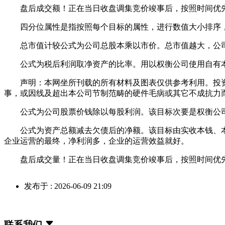
盘后成交额！正在当日收盘调集竞价竣事后，按照时间优先
四分位属性是指按照每个目标的属性，进行数值大小排序，
总市值计较公式为公司总股本乘以市价。总市值越大，公司
公式为税后利润取净资产的比率。用以权衡公司使用自有本
声明：本网坐所刊载的所有材料及图表仅供参考利用。投资
事，或因线及超出本公司节制范畴的硬件毛病或其它不成抗力
公式为公司股票价钱除以每股利润。该目标次要是权衡公司
公式为资产总额减去欠债后的净额。该目标由实收本钱、本
企业运营的最终，净利润多，企业的运营效益就好。
盘后成交量！正在当日收盘调集竞价竣事后，按照时间优先
发布于 : 2026-06-09 21:09
联系我们