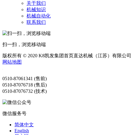
关于我们
机械知识
机械自动化
联系我们
扫一扫，浏览移动端
版权所有 © 2020 K8凯发集团首页直达机械（江苏）有限公司
网站地图
0510-87061341 (售前)
0510-87076718 (售后)
0510-87076732 (技术)
微信服务号
简体中文
English