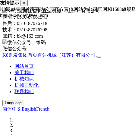
友情提示
×
K8凯发集团首页直达公司官方宣传网站为公司官网和1688旗
http://www.whfmwl.com
售前：0510-87061341
售后：0510-87076718
技术：0510-87076708
邮箱：bk@163.com
微信公众号
K8凯发集团首页直达机械（江苏）有限公司
网站首页
关于我们
机械知识
机械自动化
联系我们
Language
简体中文
English
French