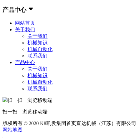
产品中心
网站首页
关于我们
关于我们
机械知识
机械自动化
联系我们
产品中心
关于我们
机械知识
机械自动化
联系我们
扫一扫，浏览移动端
版权所有 © 2020 K8凯发集团首页直达机械（江苏）有限公司
网站地图