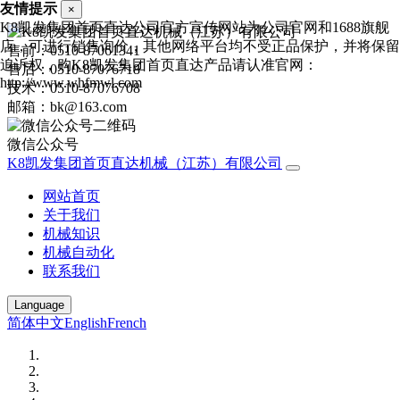
友情提示
×
K8凯发集团首页直达公司官方宣传网站为公司官网和1688旗舰
店，可进行销售询价，其他网络平台均不受正品保护，并将保留
售前：0510-87061341
追诉权，购K8凯发集团首页直达产品请认准官网：
售后：0510-87076718
http://www.whfmwl.com
技术：0510-87076708
邮箱：bk@163.com
微信公众号
K8凯发集团首页直达机械（江苏）有限公司
网站首页
关于我们
机械知识
机械自动化
联系我们
Language
简体中文
English
French