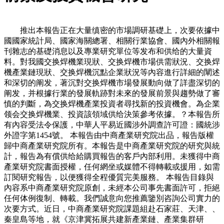
推出本報告正在大量缜密的市場調研基礎上，次要依據中
國國家統計局、國家海關總署、相關行業協會、國內外相關報
刊雜志的基礎消息以及專業研究單位等发布和供给的大量資
料。對我國交换焊機業現狀、交换焊機市場供需狀況、交换焊
機產業鏈現狀、交换焊機沉點企業狀況等內容進行詳細的闡述
和深切的阐发，著沉對交换焊機市場發展動向做了詳盡深切的
阐发，并根據行業的發展軌跡對未來的發展前景與趨勢做了審
慎的判斷，為交换焊機產業投資者尋找新的投資機會。為企業
领会交换焊機業、投資該領域供给決策參考依據。？本報告所
有內容受法令保護，中華人平易近國涉外調查許可證：國統涉
外證字第1454號。 本報告由中商產業研究院出品，報告版權
歸中商產業研究院所有。本報告是中商產業研究院的研究與統
計，報告為有償供给給購買報告的客戶內部利用。未獲得中商
產業研究院書面授權，任何網坐或媒體不得轉載或援用，如需
訂閱研究報告，以便獲得全程優質完美服務。 本報告目錄與
內容系中商產業研究院原創，未經本公司事先書面許可，拒絕
任何体例復制、轉載。我們誠意向您推薦鑒別咨詢公司實力的
次要方式。近日，中商產業研究院課題組赴石家莊、天津、、
秦皇島等地，就《京津冀拓展共建新產業鏈、產業集群研