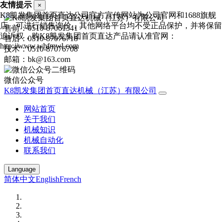
友情提示
×
K8凯发集团首页直达公司官方宣传网站为公司官网和1688旗舰
店，可进行销售询价，其他网络平台均不受正品保护，并将保留
售前：0510-87061341
追诉权，购K8凯发集团首页直达产品请认准官网：
售后：0510-87076718
http://www.whfmwl.com
技术：0510-87076708
邮箱：bk@163.com
微信公众号
K8凯发集团首页直达机械（江苏）有限公司
网站首页
关于我们
机械知识
机械自动化
联系我们
Language
简体中文
English
French