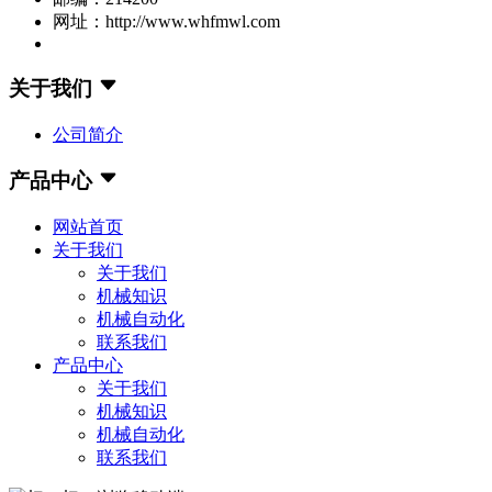
网址：http://www.whfmwl.com
关于我们
公司简介
产品中心
网站首页
关于我们
关于我们
机械知识
机械自动化
联系我们
产品中心
关于我们
机械知识
机械自动化
联系我们