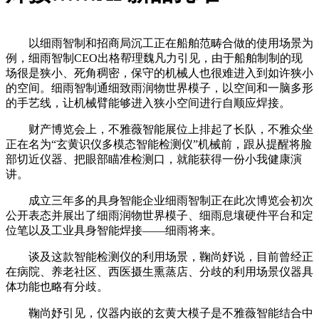
以细雨智制和招商局沉工正在船舶范畴合做的使用场景为
例，细雨智制CEO出格帮理魏凡力引见，由于船舶制制的现
场很是狭小、死角稠密，保守的机械人也很难进入到如许狭小
的空间。细雨智制通细致雨润物世界模子，以空间和一脑多形
的手艺线，让机械臂能够进入狭小空间进行自顺应焊接。
财产博览会上，不雅薇智能展位上排起了长队，不雅众坐
正在名为“玄黄识仪多模态智能检测仪”机械前，跟从提醒将脸
部切近仪器、把眼部瞄准检测口，就能获得一份小我健康演
讲。
成立三年多的具身智能企业细雨智制正在此次博览会初次
公开表态并展出了细雨润物世界模子、细雨息壤硬件平台和定
位笔以及工业具身智能焊接——细雨将来。
谈及这款智能检测仪的利用场景，鞠尚妤说，目前曾经正
在病院、养老社区、西医摄生熏蒸店、分歧的利用场景仪器具
体功能也略有分歧。
鞠尚妤引见，仪器内嵌的玄黄大模子是不雅薇智能结合中