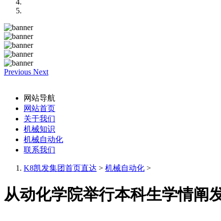
Previous
Next
网站导航
网站首页
关于我们
机械知识
机械自动化
联系我们
K8凯发集团首页直达
>
机械自动化
>
从动化学院举行本科生学情阐