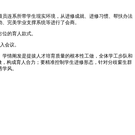
员连系所带学生现实环境，从进修成就、进修习惯、帮扶办法
动、完美学业支撑系统等进行了会商。
方位的育人款式。
入会议。
学情阐发是提拔人才培育质量的根本性工做，全体学工步队和
做，构成育人合力；要精准控制学生进修形态，针对分歧窗生群
秀学风。