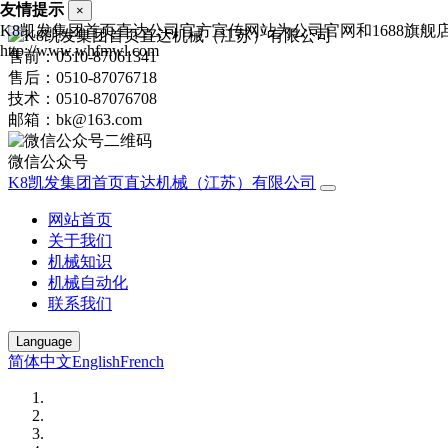
友情提示
×
K8凯发集团首页直达公司官方宣传网站为公司官网和1688旗
http://www.whfmwl.com
售前：0510-87061341
售后：0510-87076718
技术：0510-87076708
邮箱：bk@163.com
微信公众号
K8凯发集团首页直达机械（江苏）有限公司
网站首页
关于我们
机械知识
机械自动化
联系我们
Language
简体中文
English
French