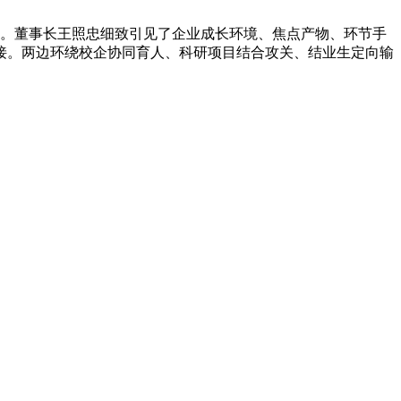
。董事长王照忠细致引见了企业成长环境、焦点产物、环节手
接。两边环绕校企协同育人、科研项目结合攻关、结业生定向输