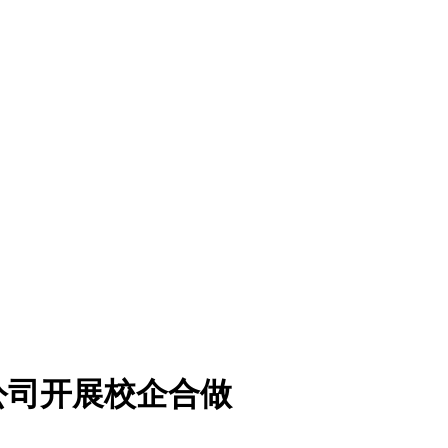
公司开展校企合做