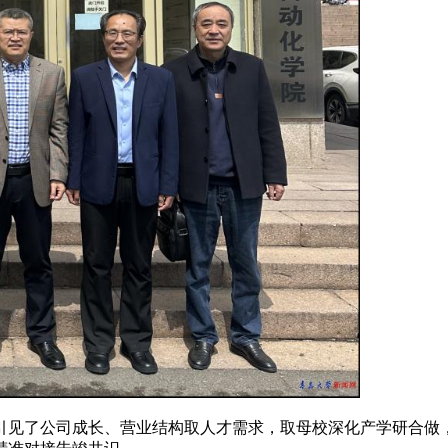
见了公司成长、营业结构取人才需求，取母校深化产学研合做，