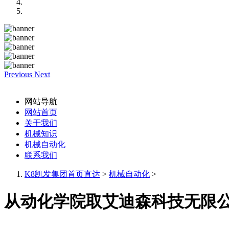
Previous
Next
网站导航
网站首页
关于我们
机械知识
机械自动化
联系我们
K8凯发集团首页直达
>
机械自动化
>
从动化学院取艾迪森科技无限