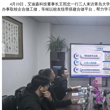
4月10日，艾迪森科技董事长王照忠一行三人来访青岛大学
办事取校企合做工做，等候以校友纽带搭建合做平台，帮力学