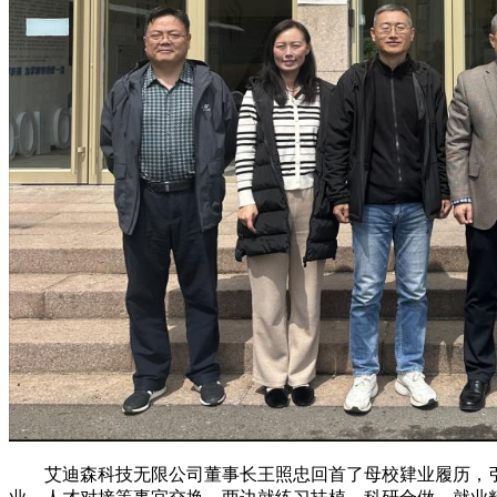
艾迪森科技无限公司董事长王照忠回首了母校肄业履历，引