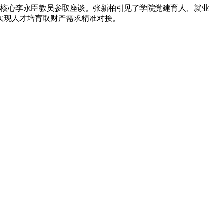
核心李永臣教员参取座谈。张新柏引见了学院党建育人、就业
实现人才培育取财产需求精准对接。