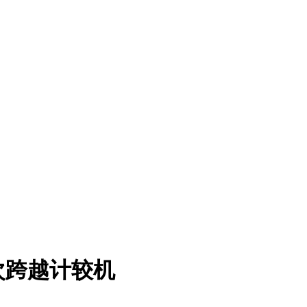
次跨越计较机