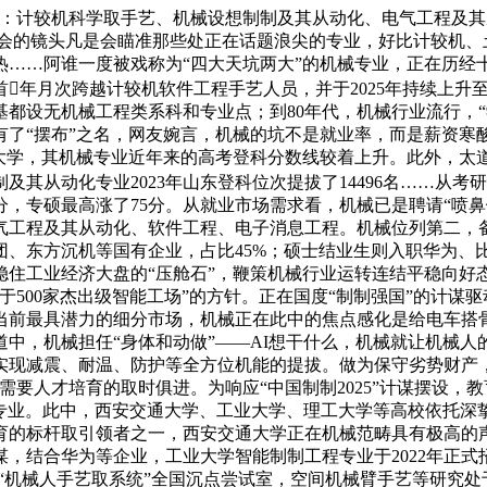
是：计较机科学取手艺、机械设想制制及其从动化、电气工程及
会的镜头凡是会瞄准那些处正在话题浪尖的专业，好比计较机、
中期的火热……阿谁一度被戏称为“四大天坑两大”的机械专业，正在
年月次跨越计较机软件工程手艺人员，并于2025年持续上升至2
设无机械工程类系科和专业点；到80年代，机械行业流行，“学
有了“摆布”之名，网友婉言，机械的坑不是就业率，而是薪资寒
大学，其机械专业近年来的高考登科分数线较着上升。此外，太道
其从动化专业2023年山东登科位次提拔了14496名……从考研
，专硕最高涨了75分。从就业市场需求看，机械已是聘请“喷鼻饽饽
气工程及其从动化、软件工程、电子消息工程。机械位列第二，备
团、东方沉机等国有企业，占比45%；硕士结业生则入职华为、
是稳住工业经济大盘的“压舱石”，鞭策机械行业运转连结平稳向好
少于500家杰出级智能工场”的方针。正在国度“制制强国”的计
当前最具潜力的细分市场，机械正在此中的焦点感化是给电车搭
中，机械担任“身体和动做”——AI想干什么，机械就让机械
实现减震、耐温、防护等全方位机能的提拔。做为保守劣势财产
需要人才培育的取时俱进。为响应“中国制制2025”计谋摆设，
设此专业。此中，西安交通大学、工业大学、理工大学等高校依托深
的标杆取引领者之一，西安交通大学正在机械范畴具有极高的声
，结合华为等企业，工业大学智能制制工程专业于2022年正式招
“机械人手艺取系统”全国沉点尝试室，空间机械臂手艺等研究处于