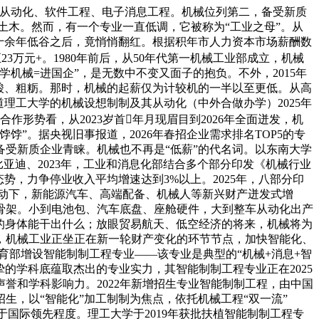
其从动化、软件工程、电子消息工程。机械位列第二，备受新质
土木。然而，有一个专业一直低调，它被称为“工业之母”。从
历经十余年低谷之后，竟悄悄翻红。根据积年市人力资本市场薪酬数
3万元+。1980年前后，从50年代第一机械工业部成立，机械
机械=进国企”，是无数中不变又面子的抱负。不外，2015年
酸、粗粝。那时，机械的起薪仅为计较机的一半以至更低。从高
理工大学的机械设想制制及其从动化（中外合做办学）2025年
合作形势看，从2023岁首年月现眉目到2026年全面迸发，机
”。据央视旧事报道，2026年春招企业需求排名TOP5的专
受新质企业青睐。机械也不再是“低薪”的代名词。以东南大学
比亚迪、2023年，工业和消息化部结合多个部分印发《机械行业
态势，力争停业收入平均增速达到3%以上。2025年，八部分印
谋驱动下，新能源汽车、高端配备、机械人等新兴财产迸发式增
骨架。小到电池包、汽车底盘、座舱硬件，大到整车从动化出产
人的身体能干出什么；放眼贸易航天、低空经济的将来，机械将为
，机械工业正坐正在新一轮财产变化的环节节点，加快智能化、
教育部增设智能制制工程专业——该专业是典型的“机械+消息+智
挚的学科底蕴取杰出的专业实力，其智能制制工程专业正在2025
誉和学科影响力。2022年新增招生专业智能制制工程，由中国
生，以“智能化”加工制制为焦点，依托机械工程“双一流”
国际领先程度。理工大学于2019年获批扶植智能制制工程专