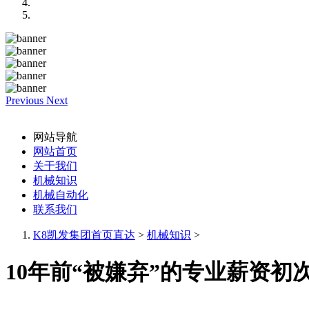
Previous
Next
网站导航
网站首页
关于我们
机械知识
机械自动化
联系我们
K8凯发集团首页直达
>
机械知识
>
10年前“被嫌弃”的专业薪资初