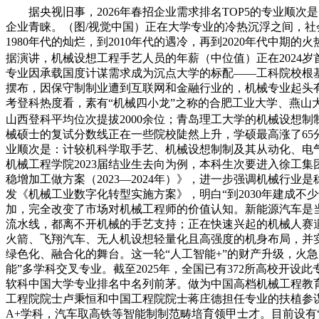
据央视旧事，2026年春招企业需求排名TOP5的专业顺次
企业青睐。（图/视觉中国）正在大学专业的冷热沉浮之间，社
1980年代的灿烂，到2010年代的遇冷，再到2020年代
据演讲，机械设想工程手艺人员的年薪（中位值）正在2024岁首
专业因承载国度计谋需求成为沉点大学的标配——工科院校根基都
摆布，因保守制制业遭到互联网和金融行业的，机械专业起头
考登科热度看，素有“机械四小龙”之称的合肥工业大学、燕山
山西登科平均位次提拔2000余位；青岛理工大学的机械设想制制及
械硕士的复试分数线正在一些院校陡然上升，学硕最高涨了65分
业顺次是：计较机科学取手艺、机械设想制制及其从动化、电
机械工程学院2023届结业生去向为例，本科生次要进入徐工集
稳增加工做方案（2023—2024年）》，进一步强调机械行业
发《机械工业数字化转型实施方案》，明白“到2030年建成不
加，完全改变了市场对机械工程师的价值认知。新能源汽车是
流水线，都离不开机械的手艺支持；正在快速兴起的机械人赛道
火箭、飞翔汽车、无人机设想轻量化且高强度的机身布局，并
绿色化、融合化的舞台。这一轮“人工智能+”的财产升级，火急
能”多学科交叉专业。截至2025年，全国已有372所高校开
软科中国大学专业排名中名列前茅。做为中国高档机械工程教育
工程院院士卢秉恒和中国工程院院士蒋庄德担任专业的扶植参谋
A+学科，汽车取高铁等智能制制范畴培育领甲士才。目前设有