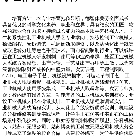
培育方针：本专业培育抱负果断，德智体美劳全面成长，
具备优良的科学文化素养、职业和立异，具有结实的工匠、较
强的就业合作力取可持续成长能力的高本质手艺技强人才。学
生将系统控制工业机械人手艺专业学问，熟练控制工业机械人
操做编程、安拆调试、毛病诊断取维修，以及从动化出产线集
成取运转办理等焦点手艺技术。面向智能制制行业，可以或许
正在工业机械人研发制制、使用等职业岗亭群，处置工业机械
人系统方案设想、出产运转、手艺及出产办理等工做，成为鞭
策智能制制财产成长的中坚力量。次要课程：工程制图取
CAD、电工电子手艺、机械设想根本、可编程节制手艺、工
业机械人现场编程、机械视觉、工业机械人离线编程取仿实、
工业机械人使用系统集成、工业机械人取调养等。次要专业实
践：校内建有设备先辈、功能齐备的工业机械人实训核心，开
设工业机械人根本操做实训、工业机械人编程取调试实训、工
业机械人离线编程实训、从动化出产线安拆调试实训、机电设
备分析维修实训等实践课程，让学生正在仿实和实正在的工做
场景中强化技术。同时，取姑苏智能制制财产联盟、浩科机械
人（姑苏）无限公司、姑苏博众精工科技无限公司机械人分公
司等成立了深度的校企合做，共建校外练习，为学生供给优良