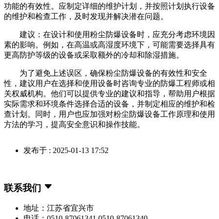
功能的有效性。应制定详细的维护计划，并按照计划执行设备
的维护和检查工作，及时发现并解决潜在问题。
建议：在设计和使用粉尘防爆设备时，应充分考虑环境因
素的影响。例如，在高温或高湿度环境下，可能需要选择具有
更高防护等级的设备或采取额外的冷却和除湿措施。
为了避免上述误区，确保粉尘防爆设备的有效性和安全
性，建议用户在选择和使用设备时咨询专业的防爆工程师或相
关权威机构。他们可以提供专业的建议和指导，帮助用户根据
实际需求和环境条件选择合适的设备，并制定相应的维护和检
查计划。同时，用户也应加强对粉尘防爆设备工作原理和使用
方法的学习，提高安全意识和操作技能。
发布于 : 2025-01-13 17:52
联系我们
地址：江苏省宜兴市
电话：0510-87061341 0510-87061340