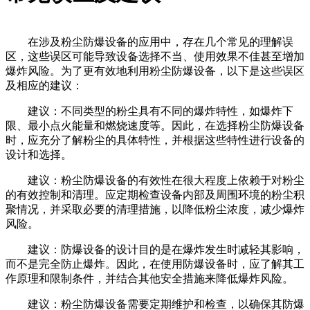
在涉及粉尘防爆设备的应用中，存在几个常见的理解误
区，这些误区可能导致设备选择不当、使用效果不佳甚至增加
爆炸风险。为了更有效地利用粉尘防爆设备，以下是这些误区
及相应的建议：
建议：不同类型的粉尘具有不同的爆炸特性，如爆炸下
限、最小点火能量和燃烧速度等。因此，在选择粉尘防爆设备
时，应充分了解粉尘的具体特性，并根据这些特性进行设备的
设计和选择。
建议：粉尘防爆设备的有效性在很大程度上依赖于对粉尘
的有效控制和清理。应定期检查设备内部及周围环境的粉尘积
聚情况，并采取必要的清理措施，以降低粉尘浓度，减少爆炸
风险。
建议：防爆设备的设计目的是在爆炸发生时减轻其影响，
而不是完全防止爆炸。因此，在使用防爆设备时，应了解其工
作原理和限制条件，并结合其他安全措施来降低爆炸风险。
建议：粉尘防爆设备需要定期维护和检查，以确保其防爆