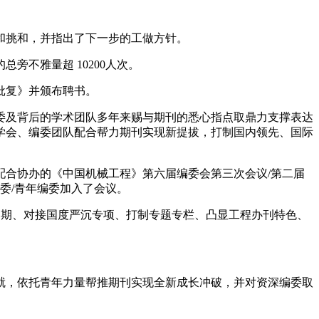
和挑和，并指出了下一步的工做方针。
不雅量超 10200人次。
批复》并颁布聘书。
及背后的学术团队多年来赐与期刊的悉心指点取鼎力支撑表达
学会、编委团队配合帮力期刊实现新提拔，打制国内领先、国际
合协办的《中国机械工程》第六届编委会第三次会议/第二届
编委/青年编委加入了会议。
周期、对接国度严沉专项、打制专题专栏、凸显工程办刊特色、
，依托青年力量帮推期刊实现全新成长冲破，并对资深编委取