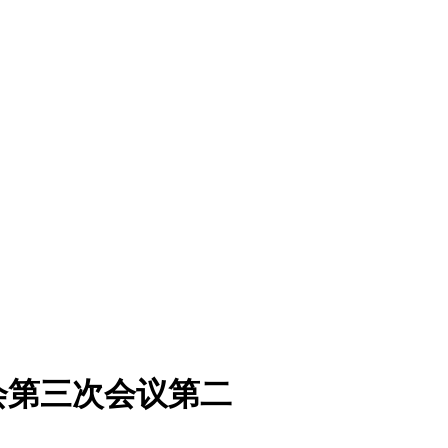
会第三次会议第二