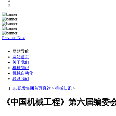
Previous
Next
网站导航
网站首页
关于我们
机械知识
机械自动化
联系我们
K8凯发集团首页直达
>
机械知识
>
《中国机械工程》第六届编委