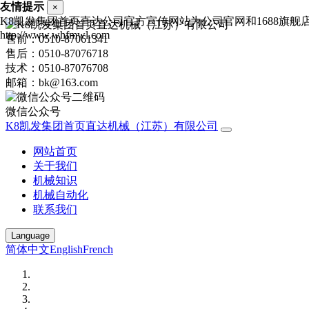
友情提示
×
K8凯发集团首页直达公司官方宣传网站为公司官网和1688旗
http://www.whfmwl.com
售前：0510-87061341
售后：0510-87076718
技术：0510-87076708
邮箱：bk@163.com
微信公众号
K8凯发集团首页直达机械（江苏）有限公司
网站首页
关于我们
机械知识
机械自动化
联系我们
Language
简体中文
English
French