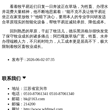
看着牧平易近们日复一日奔波正在草场，为牲畜、办理水
井花费大量精神，他不断地思索着：“能不克不及让牧平易近
坐正在家里放牧？”他暗下决心，要用本人的专业学问研发适
合草原现实的智能化设备，帮牧平易近减轻承担、降低成本。
回到熟悉的草原，干起了牧活儿，德乐黑洪格尔很快发觉
了保守牧业成长的诸多痛点：阿巴嘎旗草场广宽，牲畜、水井
办理端赖人力，不只耗时吃力，人工成本更是居高不下，极大
限制着牧区畜牧业成长。
发布于 : 2026-06-02 07:35
联系我们
地址：江苏省宜兴市
电话：0510-87061341 0510-87061340
邮箱：bk@163.com
邮编：214200
网址：http://www.whfmwl.com