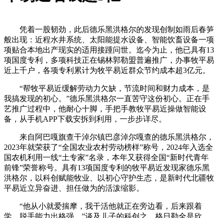
凭着一股韧劲，此后德乐黑洪格尔的发现创制如雨后春笋
般出现：近程水井系统、太阳能提水设备、智能饮畜设备一项
项贴合本地出产现实的适用接踵问世。迄今为止，他已具有13
项国度专利，多项科技正在锡林郭勒盟普遍推广，办事牧平易
近上千户，各项专利累计为牧平易近群众节约成本超3亿元。
“帮牧平易近缓解劳动力欠缺，节流时间和财力成本，是
我搞发现的初心。”德乐黑洪格尔一直苦守这份初心。正在手
艺推广过程中，他耐心十脚，手把手教牧平易近操做智能设
备，从手机APP下载安拆到利用，一步步详尽。
来自阿巴嘎旗查干淖尔镇巴彦淖尔嘎查的德乐黑洪格尔，
2023年就荣获了“全国农业农村劳动榜样”称号，2024年入选全
国农机利用一线“土专家”名录，本年又获得全国“新时代青年
前锋”荣誉称号。具有13项国度专利的牧平易近发现家德乐黑
洪格尔，以科创赋能牧业、以初心守护生态，是新时代北疆牧
平易近立异奋进、担任做为的活泼缩影。
“他从小就爱揣摩，我干活他就正在旁边看，后来跟着
学，脱手能力出格强。”谈及儿子的科创之，格日勒全是欣