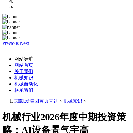
Previous
Next
网站导航
网站首页
关于我们
机械知识
机械自动化
联系我们
K8凯发集团首页直达
>
机械知识
>
机械行业2026年度中期投资策
略：AI设备景气宇高