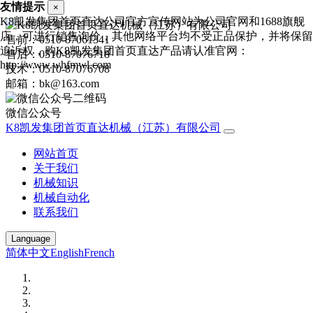
友情提示
×
K8凯发集团首页直达公司官方宣传网站为公司官网和1688旗舰
店，可进行销售询价，其他网络平台均不受正品保护，并将保留
售前：0510-87061341
追诉权，购K8凯发集团首页直达产品请认准官网：
售后：0510-87076718
http://www.whfmwl.com
技术：0510-87076708
邮箱：bk@163.com
微信公众号
K8凯发集团首页直达机械（江苏）有限公司
网站首页
关于我们
机械知识
机械自动化
联系我们
Language
简体中文
English
French