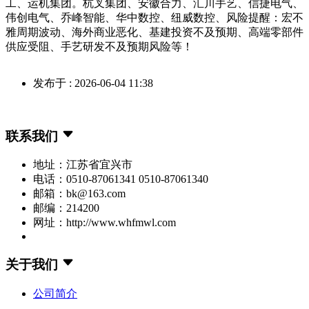
工、运机集团。杭叉集团、安徽合力、汇川手艺、信捷电气、
伟创电气、乔峰智能、华中数控、纽威数控、风险提醒：宏不
雅周期波动、海外商业恶化、基建投资不及预期、高端零部件
供应受阻、手艺研发不及预期风险等！
发布于 : 2026-06-04 11:38
联系我们
地址：江苏省宜兴市
电话：0510-87061341 0510-87061340
邮箱：bk@163.com
邮编：214200
网址：http://www.whfmwl.com
关于我们
公司简介