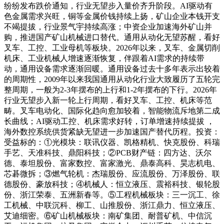
纷纷发布跌价通知，行业无望步入量价齐升阶段。AI驱动有
色金属需求兴旺，铜等金属价钱持续上扬，矿山企业本钱开支
不竭提拔，行业景气宇持续高涨；中资企业加速海外矿山并
购，推进国产矿山机械进口替代。通用从动化无望苏醒，看好
叉车、工控、工业母机等板块。2026年以来，叉车、金属切削
机床、工业机械人增速逐渐恢复，伴跟着AI需求的持续带
动，通用设备需求逐渐回暖。通用设备过去十多年表示出较着
的周期性，2009年以来我国通用从动化行业大致履历了五轮完
整周期，一般为2-3年摆布的上行和1-2年摆布的下行。2026年
行业无望步入新一轮上行周期，看好叉车、工控、机床等范
畴。叉车电动化、国际化趋向愈加较着，智能物流斥地第二成
长曲线；AI驱动工控、机床需求好转，订单增速持续提拔 ，
海外数控系统供货紧缺无望进一步加速国产替代历程。投资：
受益标的：①光模块：联讯仪器、凯格精机、快克股份、科瑞
手艺、天准科技、鼎阳科技；②PCB财产链：四方达、沃尔
德、泰坦股份、富家数控、富家激光、鼎泰高科、昊志机电、
芯碁微拆；③燃气轮机：杰瑞股份、应流股份、万泽股份、联
德股份、豪放科技；④机械人：恒立液压、震裕科技、银轮股
份、浙江荣泰、五洲新春等。⑤工程机械板块：三一沉工、徐
工机械、中联沉科、柳工、山推股份、浙江鼎力、恒立液压、
艾迪细密。⑥矿山机械板块：南矿集团、耐普矿机、中信沉