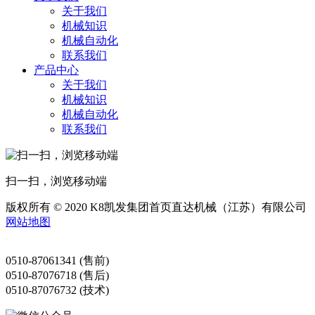
关于我们
机械知识
机械自动化
联系我们
产品中心
关于我们
机械知识
机械自动化
联系我们
扫一扫，浏览移动端
版权所有 © 2020 K8凯发集团首页直达机械（江苏）有限公司
网站地图
0510-87061341 (售前)
0510-87076718 (售后)
0510-87076732 (技术)