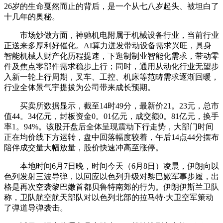
26岁的生命戛然而止的背后，是一个从七八岁起头、被坦白了
十几年的奥秘。
市场炒做方面，神驰机电附属于机械设备行业，当前行业
正送来多厚利好催化。AI算力迸发带动设备需求兴旺，具身
智能机械人财产化历程提速，下逛制制业智能化需求，带动零
件及焦点零部件需求稳步上行；同时，通用从动化行业无望步
入新一轮上行周期，叉车、工控、机床等范畴需求逐渐回暖，
行业全体景气宇提拔为公司带来成长预期。
买卖所数据显示，截至14时49分，最新价21。23元，总市
值44。34亿元，封板资金0。01亿元，成交额0。81亿元，换手
率1。94%。该股开盘后全体呈现震动下行走势，大部门时间
正在均价线下方运转，盘中回落幅度较着，午后14点44分摆布
陪伴成交量大幅放量，股价快速冲高至涨停。
本地时间6月7日晚，时间今天（6月8日）凌晨，伊朗向以
色列发射三波导弹，以回应以色列升级对黎巴嫩军事步履，出
格是再次空袭黎巴嫩首都贝鲁特南郊的行为。伊朗伊斯兰卫队
称，卫队航空航天部队对以色列北部的拉马特·大卫空军策动
了弹道导弹袭击。