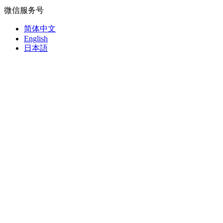
微信服务号
简体中文
English
日本語