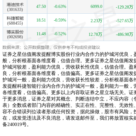
证券之星估值阐发提醒博实股份行业内合作力的护城河优良，
般，分析根基面各维度看，估值合理。更多证券之星估值阐发
护城河较差，盈利能力优良，营收获长性优良，估值合理。盈
良，分析根基面各维度看，估值偏高。更多证券之星估值阐发
护城河一般，盈利能力优良，营收获长性较差，分析根基面各
发提醒科捷智能行业内合作力的护城河一般，盈利能力一般，
各维度看，估值偏高。更多以上内容取证券之星立场无关。证
于更多消息，证券之星对其概念、判断连结中立，不应内容（
表）全数或者部门内容的精确性、实正在性、完整性、无效性
容不合错误列位读者形成任何投资，据此操做，股市有风险，
在，或发觉违法及不良消息，请发送邮件至，我们将放置核实处
备240019号。