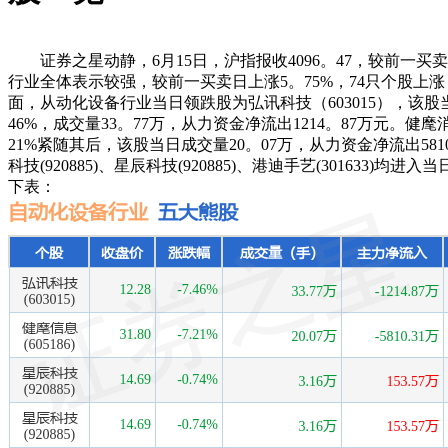
证券之星动静，6月15日，沪指报收4096。47，较前一买卖
行业全体表示较强，较前一买卖日上涨5。75%，74只个股上
面，从动化设备行业当日领跌股为弘讯科技（603015），该股当
46%，成交量33。77万，从力资金净流出1214。87万元。健麾消
21%紧随其后，该股当日成交量20。07万，从力资金净流出58
科技(920885)、星辰科技(920885)、港迪手艺(301633)
下表：