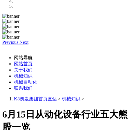
Previous
Next
网站导航
网站首页
关于我们
机械知识
机械自动化
联系我们
K8凯发集团首页直达
>
机械知识
>
6月15日从动化设备行业五大熊
股一览