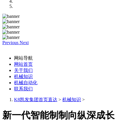
Previous
Next
网站导航
网站首页
关于我们
机械知识
机械自动化
联系我们
K8凯发集团首页直达
>
机械知识
>
新一代智能制制向纵深成长