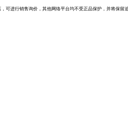
舰店，可进行销售询价，其他网络平台均不受正品保护，并将保留