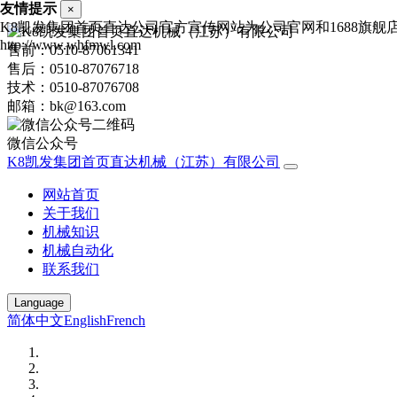
友情提示
×
K8凯发集团首页直达公司官方宣传网站为公司官网和1688旗
http://www.whfmwl.com
售前：0510-87061341
售后：0510-87076718
技术：0510-87076708
邮箱：bk@163.com
微信公众号
K8凯发集团首页直达机械（江苏）有限公司
网站首页
关于我们
机械知识
机械自动化
联系我们
Language
简体中文
English
French