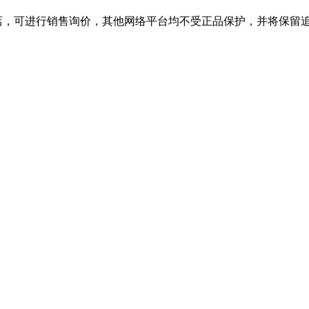
舰店，可进行销售询价，其他网络平台均不受正品保护，并将保留