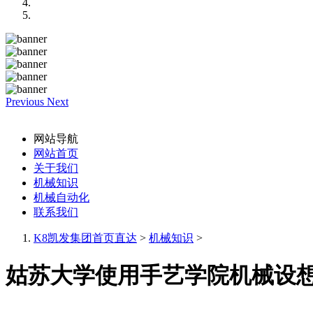
Previous
Next
网站导航
网站首页
关于我们
机械知识
机械自动化
联系我们
K8凯发集团首页直达
>
机械知识
>
姑苏大学使用手艺学院机械设